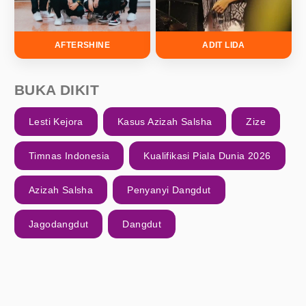
AFTERSHINE
ADIT LIDA
BUKA DIKIT
Lesti Kejora
Kasus Azizah Salsha
Zize
Timnas Indonesia
Kualifikasi Piala Dunia 2026
Azizah Salsha
Penyanyi Dangdut
Jagodangdut
Dangdut