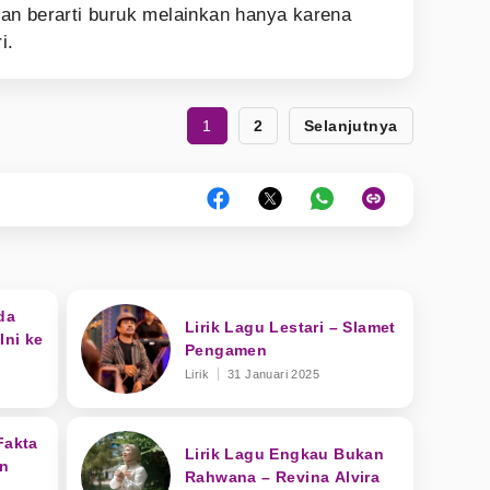
an berarti buruk melainkan hanya karena
i.
1
2
Selanjutnya
da
Lirik Lagu Lestari – Slamet
Ini ke
Pengamen
Lirik
31 Januari 2025
Fakta
Lirik Lagu Engkau Bukan
an
Rahwana – Revina Alvira