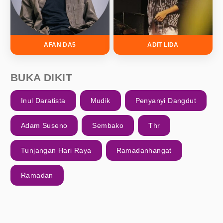
AFAN DA5
ADIT LIDA
BUKA DIKIT
Inul Daratista
Mudik
Penyanyi Dangdut
Adam Suseno
Sembako
Thr
Tunjangan Hari Raya
Ramadanhangat
Ramadan