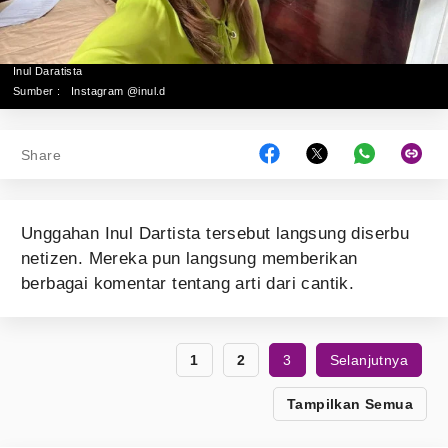
Inul Daratista
Sumber :
Instagram @inul.d
Share
Unggahan Inul Dartista tersebut langsung diserbu
netizen. Mereka pun langsung memberikan
berbagai komentar tentang arti dari cantik.
1
2
3
Selanjutnya
Tampilkan Semua