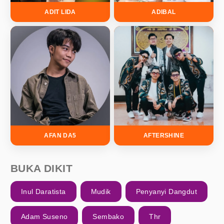
ADIT LIDA
ADIBAL
AFAN DA5
AFTERSHINE
BUKA DIKIT
Inul Daratista
Mudik
Penyanyi Dangdut
Adam Suseno
Sembako
Thr