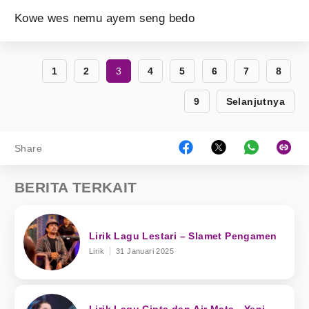
Kowe wes nemu ayem seng bedo
1
2
3
4
5
6
7
8
9
Selanjutnya
Share
BERITA TERKAIT
Lirik Lagu Lestari – Slamet Pengamen
Lirik
31 Januari 2025
Lirik Lagu Cinta dan Air Mata - Yeni