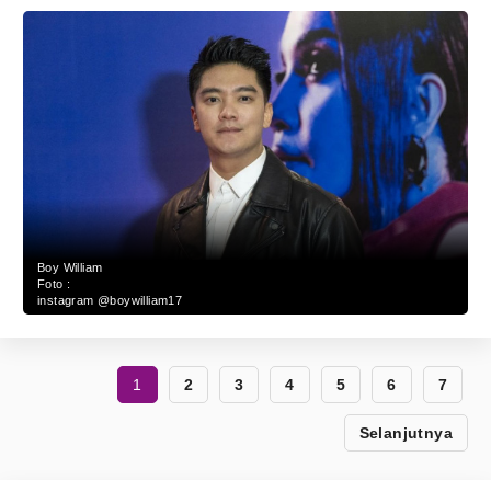
Boy William
Foto :
instagram @boywilliam17
1
2
3
4
5
6
7
Selanjutnya