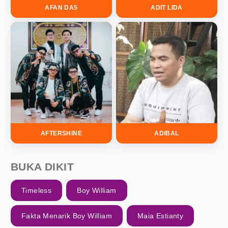
AFAN DA5
ADIT LIDA
AFTERSHINE
ADIBAL
BUKA DIKIT
Timeless
Boy William
Fakta Menarik Boy William
Maia Estianty