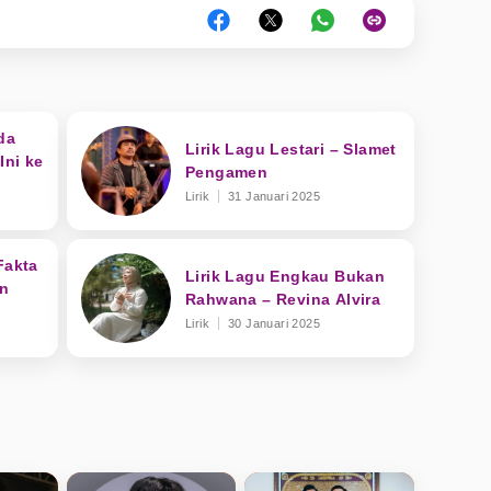
da
Lirik Lagu Lestari – Slamet
Ini ke
Pengamen
Lirik
31 Januari 2025
Fakta
Lirik Lagu Engkau Bukan
an
Rahwana – Revina Alvira
Lirik
30 Januari 2025