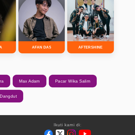
DA
AFAN DA5
AFTERSHINE
ra
Max Adam
Pacar Wika Salim
 Dangdut
Ikuti kami di: