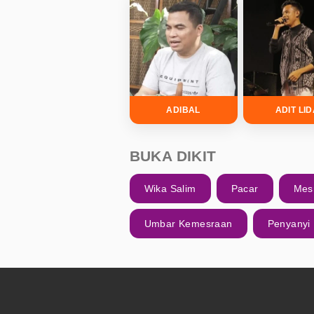
ADIBAL
ADIT LI
BUKA DIKIT
Wika Salim
Pacar
Mes
Umbar Kemesraan
Penyanyi