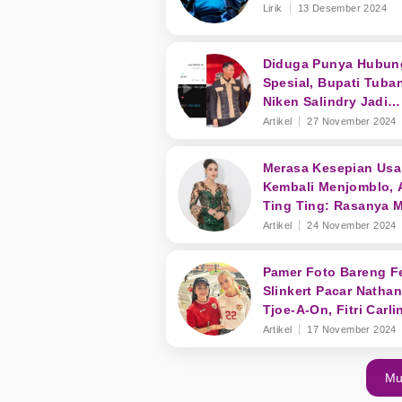
Lirik
13 Desember 2024
Diduga Punya Hubun
Spesial, Bupati Tuba
Niken Salindry Jadi
Sorotan Warganet
Artikel
27 November 2024
Merasa Kesepian Usa
Kembali Menjomblo, 
Ting Ting: Rasanya 
Banting HP!
Artikel
24 November 2024
Pamer Foto Bareng F
Slinkert Pacar Nathan
Tjoe-A-On, Fitri Carli
Ungkap Hal Ini!
Artikel
17 November 2024
Mu