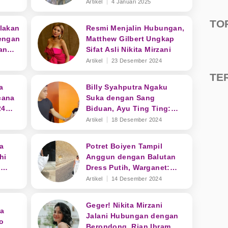
Halda Rianti
Artikel
4 Januari 2025
TO
lakan
Resmi Menjalin Hubungan,
engan
Matthew Gilbert Ungkap
an
Sifat Asli Nikita Mirzani
Artikel
23 Desember 2024
TE
a
Billy Syahputra Ngaku
cana
Suka dengan Sang
24
Biduan, Ayu Ting Ting:
Nggak Ada Usahanya!
Artikel
18 Desember 2024
a
Potret Boiyen Tampil
hi
Anggun dengan Balutan
i
Dress Putih, Warganet:
AB
Jodohnya Bule Nih
Artikel
14 Desember 2024
Geger! Nikita Mirzani
ia
Jalani Hubungan dengan
to
Berondong, Rian Ibram