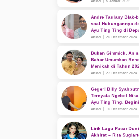
Artikel
5 Januari 2025
Andre Taulany Blak-b
soal Hubungannya d
Ayu Ting Ting di Dep
Boy William
Artikel
26 Desember 2024
Bukan Gimmick, Anis
Bahar Umumkan Ren
Menikah di Tahun 20
dengan Edwin Bahari
Artikel
22 Desember 2024
Geger! Billy Syahputr
Ternyata Ngebet Nika
Ayu Ting Ting, Begin
Pengakuan Anwar B
Artikel
16 Desember 2024
Lirik Lagu Pacar Dun
Akhirat – Rita Sugiar