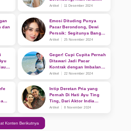
Bongkar Sosok Sang
Artikel
11 Desember 2024
Kekasih
gan
Emosi Dituding Punya
n dan
Pacar Berondong, Dewi
Perssik: Segitunya Banget
Cari Duit!
Artikel
25 November 2024
i
Geger! Cupi Cupita Pernah
Ayu
Ditawari Jadi Pacar
Mau
Kontrak dengan Imbalan
Vila dan Mobil Mewah
Artikel
22 November 2024
efe
Intip Deretan Pria yang
Pernah Di Hati Ayu Ting
na
Ting, Dari Aktor India
Hingga Prajurit TNI
Artikel
8 November 2024
at Konten Berikutnya