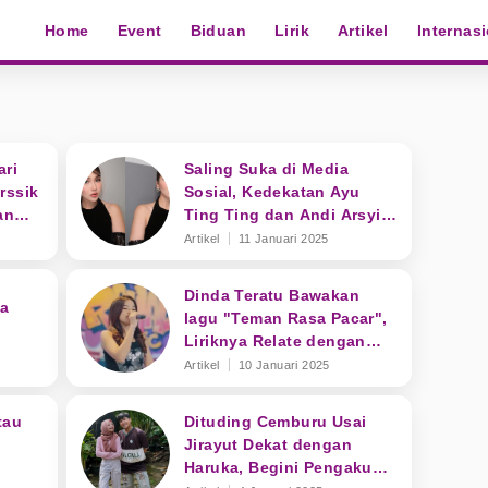
Home
Event
Biduan
Lirik
Artikel
Internas
ari
Saling Suka di Media
rssik
Sosial, Kedekatan Ayu
an
Ting Ting dan Andi Arsyil
Jadi Sorotan Netizen
Artikel
11 Januari 2025
Dinda Teratu Bawakan
sa
lagu "Teman Rasa Pacar",
Liriknya Relate dengan
Anak Muda Sekarang
Artikel
10 Januari 2025
tau
Dituding Cemburu Usai
Jirayut Dekat dengan
Haruka, Begini Pengakuan