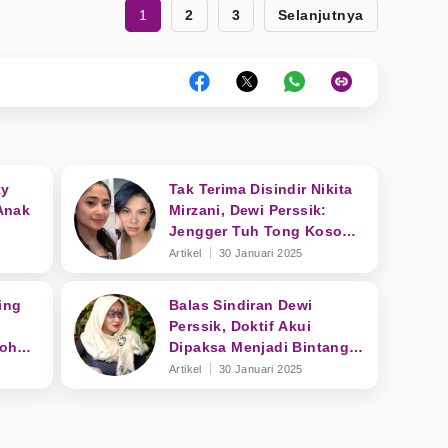
1
2
3
Selanjutnya
ky
Tak Terima Disindir Nikita
Anak
Mirzani, Dewi Perssik:
Jengger Tuh Tong Kosong
Nyaring Bunyinya
Artikel
30 Januari 2025
ting
Balas Sindiran Dewi
Perssik, Doktif Akui
nohok
Dipaksa Menjadi Bintang
Tamu Hingga Keluhkan
Artikel
30 Januari 2025
Bayaran