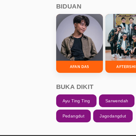
BIDUAN
AFAN DA5
AFTERSH
BUKA DIKIT
Ayu Ting Ting
Sarwendah
Pedangdut
Jagodangdut