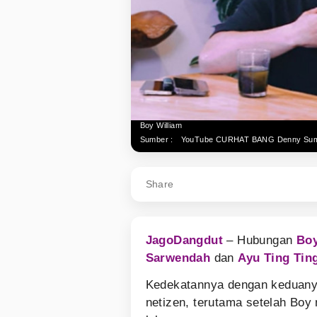
Boy William
Sumber :
YouTube CURHAT BANG Denny Su
Share
JagoDangdut
– Hubungan
Boy
Sarwendah
dan
Ayu Ting Tin
Kedekatannya dengan keduanya
netizen, terutama setelah Bo