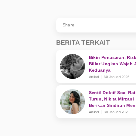
Share
BERITA TERKAIT
Bikin Penasaran, Riz
Billar Ungkap Wajah 
Keduanya
Artikel
30 Januari 2025
Sentil Doktif Soal Ra
Turun, Nikita Mirzani
Berikan Sindiran Me
ke Dewi Perssik
Artikel
30 Januari 2025