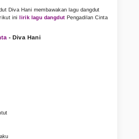
gdut Diva Hani membawakan lagu dangdut
rikut ini
lirik lagu dangdut
Pengadilan Cinta
nta
- Diva Hani
tut
taku