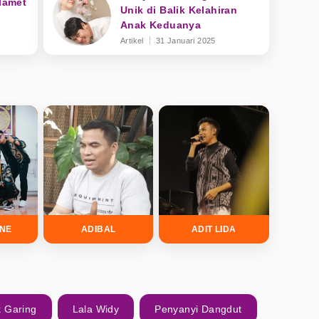
Slamet
Unik di Balik Kelahiran
Anak Keduanya
Artikel
31 Januari 2025
INE
ADIBAL
ADIT LIDA
k Garing
Lala Widy
Penyanyi Dangdut