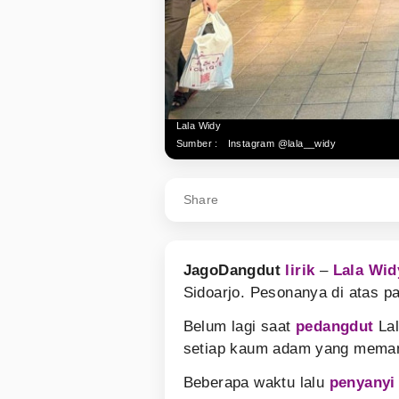
Lala Widy
Sumber :
Instagram @lala__widy
Share
JagoDangdut
lirik
–
Lala Wid
Sidoarjo. Pesonanya di atas pa
Belum lagi saat
pedangdut
Lal
setiap kaum adam yang meman
Beberapa waktu lalu
penyanyi