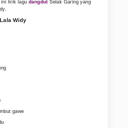
 ini lirik lagu
dangdut
Selak Garing yang
dy.
 Lala Widy
ung
e
mbut gawe
du