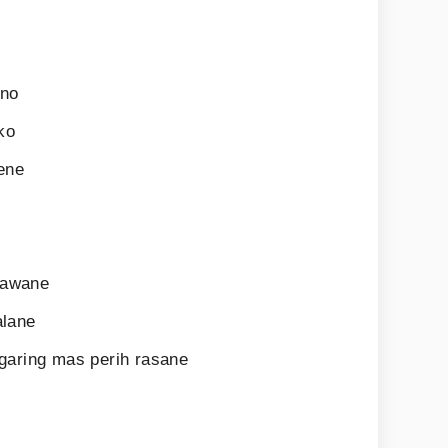
ono
ko
ene
hawane
alane
garing mas perih rasane