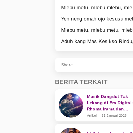
Mlebu metu, mlebu mlebu, mle
Yen neng omah ojo kesusu me
Mlebu metu, mlebu metu, mle
Aduh kang Mas Kesikso Rindu
Share
BERITA TERKAIT
Musik Dangdut Tak
Lekang di Era Digital
Rhoma Irama dan
Transformasi Genre
Artikel
31 Januari 2025