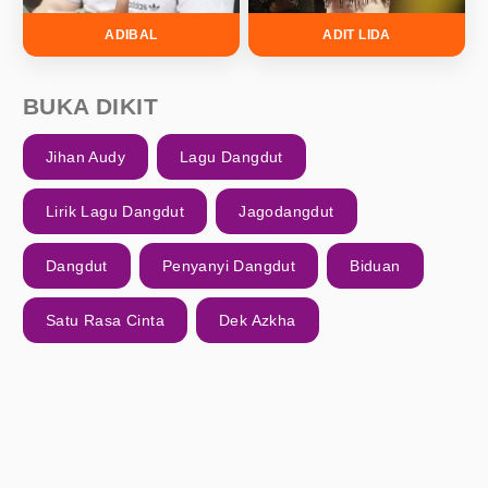
ADIBAL
ADIT LIDA
BUKA DIKIT
Jihan Audy
Lagu Dangdut
Lirik Lagu Dangdut
Jagodangdut
Dangdut
Penyanyi Dangdut
Biduan
Satu Rasa Cinta
Dek Azkha