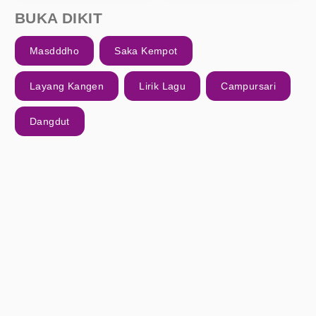
BUKA DIKIT
Masdddho
Saka Kempot
Layang Kangen
Lirik Lagu
Campursari
Dangdut