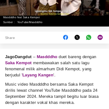
Masdddho feat Saka Kempot
Sumber :
YouTube/Masdddho
Share
JagoDangdut
–
Masdddho
duet bareng dengan
Saka Kempot
membawakan salah satu lagu
fenomenal milik almarhum Didi Kempot, yang
berjudul '
Layang Kangen
'.
Music video Masdddho bersama Saka Kempot
dirilis lewat channel YouTube Masdddho pada 24
September 2024. Mereka tampil begitu luar biasa
dengan karakter vokal khas mereka.