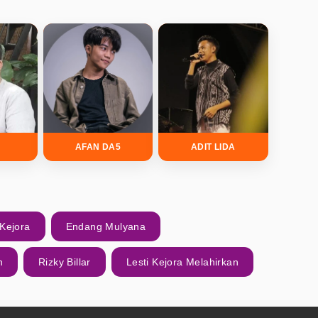
L
AFAN DA5
ADIT LIDA
 Kejora
Endang Mulyana
n
Rizky Billar
Lesti Kejora Melahirkan