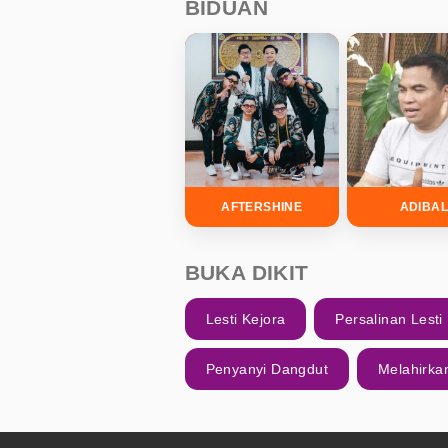
BIDUAN
AFTERSHINE
ADIBA
BUKA DIKIT
Lesti Kejora
Persalinan Lesti
Penyanyi Dangdut
Melahirka