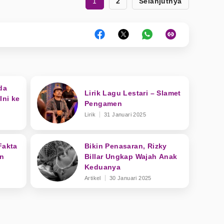
1
2
Selanjutnya
da
Lirik Lagu Lestari – Slamet
Ini ke
Pengamen
Lirik
31 Januari 2025
Fakta
Bikin Penasaran, Rizky
an
Billar Ungkap Wajah Anak
Keduanya
Artikel
30 Januari 2025