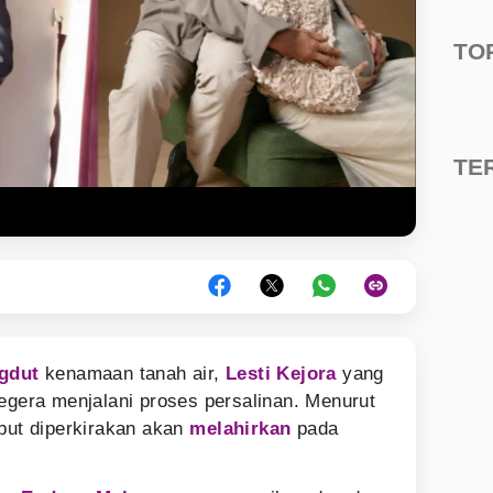
TO
TE
gdut
kenamaan tanah air,
Lesti Kejora
yang
segera menjalani proses persalinan. Menurut
ebut diperkirakan akan
melahirkan
pada