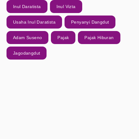
Inul Daratista
Inul Vizta
Usaha Inul Daratista
Penyanyi Dangdut
Adam Suseno
Pajak
Pajak Hiburan
Jagodangdut