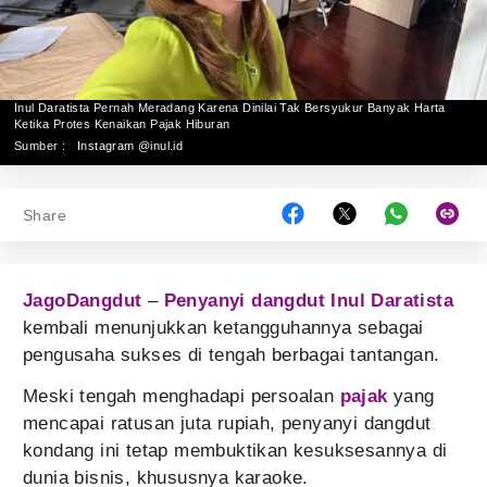
Inul Daratista Pernah Meradang Karena Dinilai Tak Bersyukur Banyak Harta
Ketika Protes Kenaikan Pajak Hiburan
Sumber :
Instagram @inul.id
Share
JagoDangdut
–
Penyanyi dangdut
Inul Daratista
kembali menunjukkan ketangguhannya sebagai
pengusaha sukses di tengah berbagai tantangan.
Meski tengah menghadapi persoalan
pajak
yang
mencapai ratusan juta rupiah, penyanyi dangdut
kondang ini tetap membuktikan kesuksesannya di
dunia bisnis, khususnya karaoke.