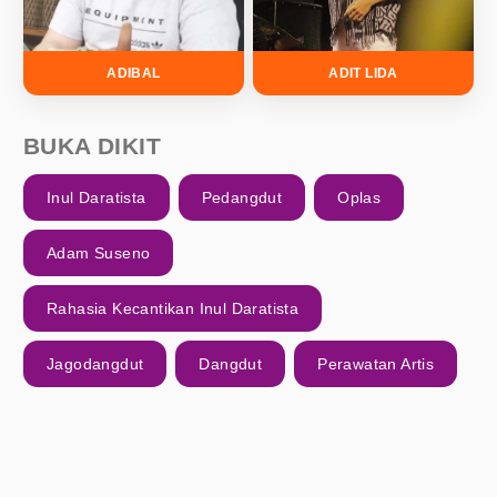
ADIBAL
ADIT LIDA
BUKA DIKIT
Inul Daratista
Pedangdut
Oplas
Adam Suseno
Rahasia Kecantikan Inul Daratista
Jagodangdut
Dangdut
Perawatan Artis