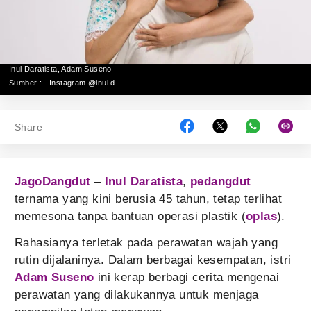
Inul Daratista, Adam Suseno
Sumber :
Instagram @inul.d
Share
JagoDangdut
–
Inul Daratista
,
pedangdut
ternama yang kini berusia 45 tahun, tetap terlihat
memesona tanpa bantuan operasi plastik (
oplas
).
Rahasianya terletak pada perawatan wajah yang
rutin dijalaninya. Dalam berbagai kesempatan, istri
Adam Suseno
ini kerap berbagi cerita mengenai
perawatan yang dilakukannya untuk menjaga