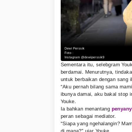
Dewi Perssik
Foto :
Instagram @dewiperssik9
Sementara itu, selebgram Youk
berdamai. Menurutnya, tindaka
untuk berbaikan dengan sang i
“Aku pernah bilang sama mami,
ibunya damai, aku bakal stop i
Youke.
Ia bahkan menantang
penyany
peran sebagai mediator.
“Siapa yang ngehalangin? Mam
di mana?” ujar Youke.