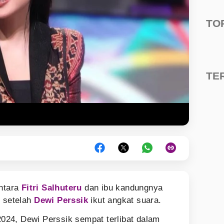
TO
TE
antara
Fitri Salhuteru
dan ibu kandungnya
k setelah
Dewi Perssik
ikut angkat suara.
24, Dewi Perssik sempat terlibat dalam