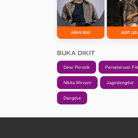
AFAN DA5
ADIT LI
BUKA DIKIT
Dewi Perssik
Perseteruan Fit
Nikita Mirzani
Jagodangdut
Dangdut