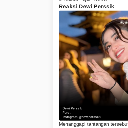
Reaksi Dewi Perssik
Dewi Perssik
Foto :
Instagram @dewiperssik9
Menanggapi tantangan tersebu