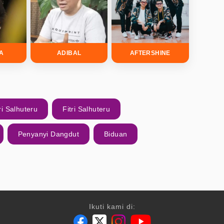
DA
ADIBAL
AFTERSHINE
ri Salhuteru
Fitri Salhuteru
Penyanyi Dangdut
Biduan
Ikuti kami di: