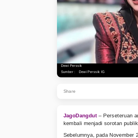
Dewi Perssik
Sumber :
Dewi Perssik IG
Share
JagoDangdut
– Perseteruan 
kembali menjadi sorotan publi
Sebelumnya, pada November 20