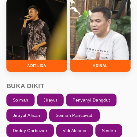
ADIT LIDA
ADIBAL
BUKA DIKIT
Soimah
Jirayut
Penyanyi Dangdut
Jirayut Afisan
Soimah Pancawati
Deddy Corbuzier
Vidi Aldiano
Sinden