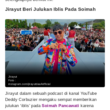
Jirayut Beri Julukan Iblis Pada Soimah
Jirayut
Foto :
instagram.com/jirayutdaa4official
Jirayut dalam sebuah podcast di kanal YouTube
Deddy Corbuzier mengaku sempat memberikan
julukan ‘iblis’ pada
Soimah Pancawati
karena