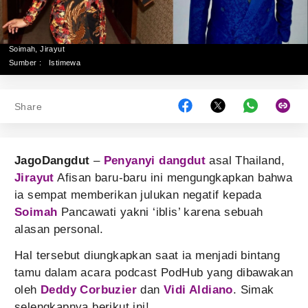
Soimah, Jirayut
Sumber :
Istimewa
Share
JagoDangdut
–
Penyanyi dangdut
asal Thailand,
Jirayut
Afisan baru-baru ini mengungkapkan bahwa
ia sempat memberikan julukan negatif kepada
Soimah
Pancawati yakni ‘iblis’ karena sebuah
alasan personal.
Hal tersebut diungkapkan saat ia menjadi bintang
tamu dalam acara podcast PodHub yang dibawakan
oleh
Deddy Corbuzier
dan
Vidi Aldiano
. Simak
selengkapnya berikut ini!