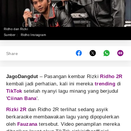
Ridho dan Rizki
Sumber :
Ridho Instagram
Share
JagoDangdut
– Pasangan kembar Rizki
Ridho 2R
kembali jadi perhatian, kali ini mereka
trending
di
TikTok
setelah nyanyi lagu minang yang berjudul
'
Ciinan Bana
'.
Rizki 2R
dan Ridho 2R terlihat sedang asyik
berkaraoke membawakan lagu yang dipopulerkan
oleh
Fauzana
tersebut. Video penampilan mereka