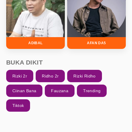
ADIBAL
AFAN DA5
BUKA DIKIT
Rizki 2r
Ridho 2r
Rizki Ridho
Ciinan Bana
Fauzana
Trending
Tiktok