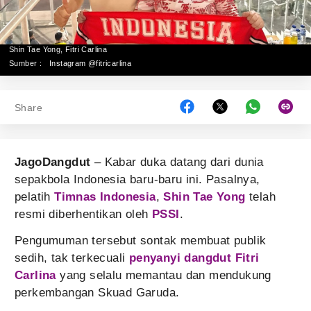
Shin Tae Yong, Fitri Carlina
Sumber :
Instagram @fitricarlina
Share
JagoDangdut
– Kabar duka datang dari dunia
sepakbola Indonesia baru-baru ini. Pasalnya,
pelatih
Timnas Indonesia
,
Shin Tae Yong
telah
resmi diberhentikan oleh
PSSI
.
Pengumuman tersebut sontak membuat publik
sedih, tak terkecuali
penyanyi dangdut
Fitri
Carlina
yang selalu memantau dan mendukung
perkembangan Skuad Garuda.