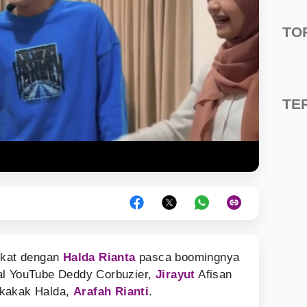
TO
TE
ekat dengan
Halda Rianta
pasca boomingnya
al YouTube Deddy Corbuzier,
Jirayut
Afisan
 kakak Halda,
Arafah Rianti
.