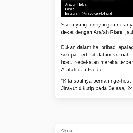
Jirayut, Halda
Foto :
Instagram @jirayutdaa4official
Siapa yang menyangka rupan
dekat dengan Arafah Rianti ja
Bukan dalam hal pribadi apalag
sempat terlibat dalam sebuah p
host. Kedekatan mereka terce
Arafah dan Halda.
“Kita soalnya pernah nge-host
Jirayut dikutip pada Selasa, 
Share