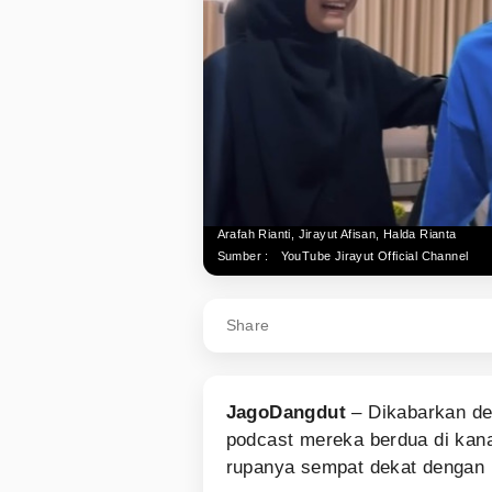
Arafah Rianti, Jirayut Afisan, Halda Rianta
Sumber :
YouTube Jirayut Official Channel
Share
JagoDangdut
– Dikabarkan d
podcast mereka berdua di kan
rupanya sempat dekat dengan