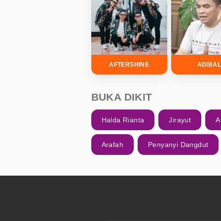
AFTERSHINE
ADIBA
BUKA DIKIT
Halda Rianta
Jirayut
A
Arafah
Penyanyi Dangdut