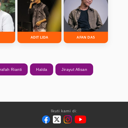
L
ADIT LIDA
AFAN DA5
rafah Rianti
Halda
Jirayut Afisan
Ikuti kami di: