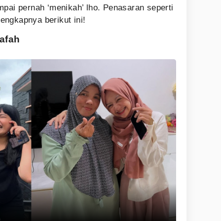
mpai pernah ‘menikah’ lho. Penasaran seperti
ngkapnya berikut ini!
rafah