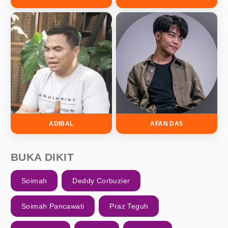
ADIBAL
AFAN DA5
BUKA DIKIT
Soimah
Deddy Corbuzier
Soimah Pancawati
Praz Teguh