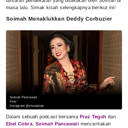
lantaran pendekatan yang dilakukan oleh Soimah di
masa lalu. Simak kisah selengkapnya berikut ini!
Soimah Menaklukkan Deddy Corbuzier
Soimah Pancawati
Foto :
Instagram @showimah
Dalam sebuah podcast bersama
Praz Teguh
dan
Ebel Cobra
,
Soimah Pancawati
menceritakan