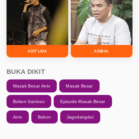
ADIT LIDA
ADIBAL
BUKA DIKIT
Masak Besar Antv
Masak Besar
Bobon Santoso
Episode Masak Besar
Antv
Bobon
Jagodangdut