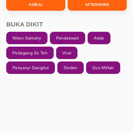
ADIBAL
AFTERSHINE
BUKA DIKIT
Niken Salindry
Pendakwah
Adab
Pedagang Es Teh
Viral
Penyanyi Dangdut
Sinden
Gus Miftah