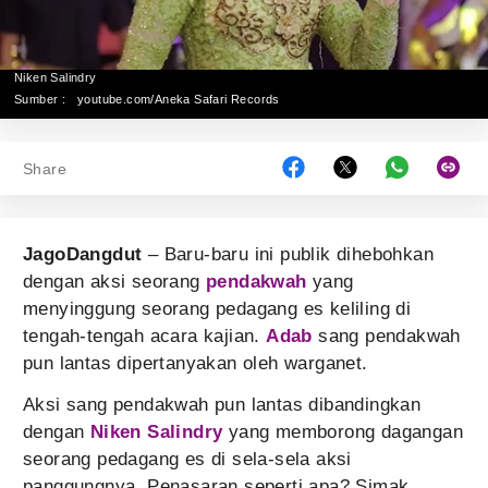
Niken Salindry
Sumber :
youtube.com/Aneka Safari Records
Share
JagoDangdut
– Baru-baru ini publik dihebohkan
dengan aksi seorang
pendakwah
yang
menyinggung seorang pedagang es keliling di
tengah-tengah acara kajian.
Adab
sang pendakwah
pun lantas dipertanyakan oleh warganet.
Aksi sang pendakwah pun lantas dibandingkan
dengan
Niken Salindry
yang memborong dagangan
seorang pedagang es di sela-sela aksi
panggungnya. Penasaran seperti apa? Simak