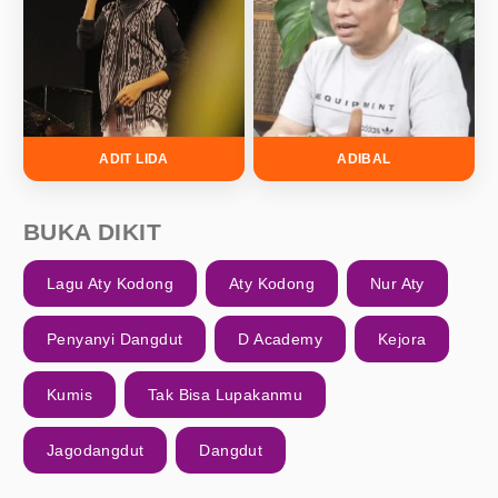
ADIT LIDA
ADIBAL
BUKA DIKIT
Lagu Aty Kodong
Aty Kodong
Nur Aty
Penyanyi Dangdut
D Academy
Kejora
Kumis
Tak Bisa Lupakanmu
Jagodangdut
Dangdut