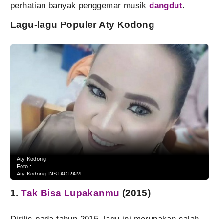
perhatian banyak penggemar musik
dangdut
.
Lagu-lagu Populer Aty Kodong
Aty Kodong
Foto :
Aty Kodong INSTAGRAM
1.
Tak Bisa Lupakanmu
(2015)
Dirilis pada tahun 2015, lagu ini merupakan salah