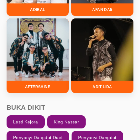
ADIBAL
AFAN DA5
AFTERSHINE
ADIT LIDA
BUKA DIKIT
Lesti Kejora
King Nassar
Penyanyi Dangdut Duet
Penyanyi Dangdut