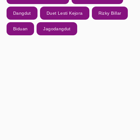
Dangdut
Duet Lesti Kejora
Rizky Billar
Biduan
Jagodangdut