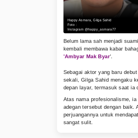
Happy Asmara, Gilga Sahid
Foto :
Instagram @happy_asmara77
Belum lama sah menjadi suami 
kembali membawa kabar baha
'Ambyar Mak Byar
'.
Sebagai aktor yang baru debut
sekali, Gilga Sahid mengaku k
depan layar, termasuk saat ia
Atas nama profesionalisme, i
adegan tersebut dengan baik.
perjuangannya untuk mendapat
sangat sulit.