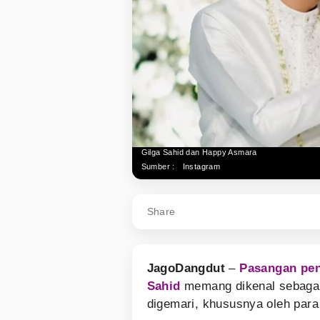
Gilga Sahid dan Happy Asmara
Sumber :
Instagram
Share
JagoDangdut
–
Pasangan pen
Sahid
memang dikenal sebagai
digemari, khususnya oleh para