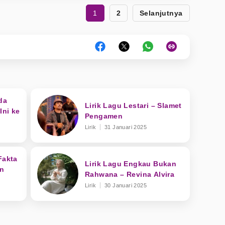
1
2
Selanjutnya
da
Lirik Lagu Lestari – Slamet
Ini ke
Pengamen
Lirik
31 Januari 2025
Fakta
Lirik Lagu Engkau Bukan
an
Rahwana – Revina Alvira
Lirik
30 Januari 2025