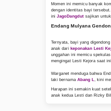
Momen ini memicu banyak kom
dengan identitas bayi tersebut
ini
JagoDangdut
sajikan untuk
Endang Mulyana Gendon
Ternyata, bayi yang digendon
anak dari
keponakan Lesti Ke
unggahan ini memicu spekulasi
mengingat Lesti Kejora saat i
Warganet menduga bahwa Endan
laki bernama
Abang L
, kini m
Harapan ini semakin kuat set
anak kedua Lesti dan Rizky Bi