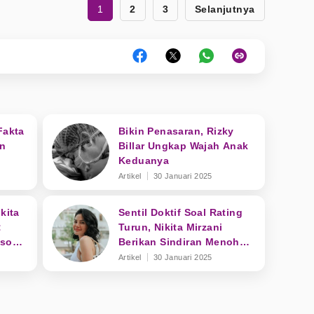
1
2
3
Selanjutnya
Fakta
Bikin Penasaran, Rizky
an
Billar Ungkap Wajah Anak
Keduanya
Artikel
30 Januari 2025
kita
Sentil Doktif Soal Rating
:
Turun, Nikita Mirzani
osong
Berikan Sindiran Menohok
ke Dewi Perssik
Artikel
30 Januari 2025