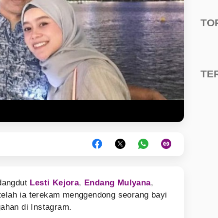
TO
TE
 dangdut
Lesti Kejora
,
Endang Mulyana
,
etelah ia terekam menggendong seorang bayi
ahan di Instagram.