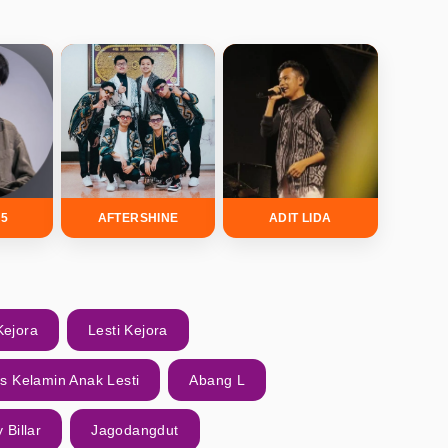
5
AFTERSHINE
ADIT LIDA
Kejora
Lesti Kejora
is Kelamin Anak Lesti
Abang L
 Billar
Jagodangdut