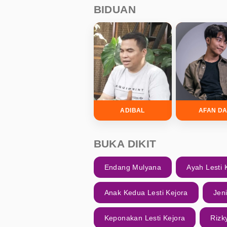
BIDUAN
ADIBAL
AFAN DA
BUKA DIKIT
Endang Mulyana
Ayah Lesti 
Anak Kedua Lesti Kejora
Jen
Keponakan Lesti Kejora
Rizky