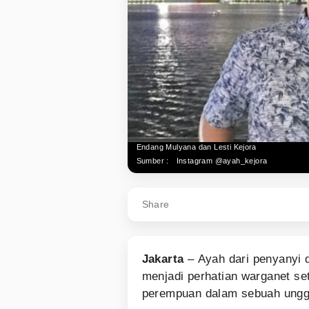
Endang Mulyana dan Lesti Kejora
Sumber :
Instagram @ayah_kejora
Share
Jakarta
– Ayah dari penyanyi
menjadi perhatian warganet s
perempuan dalam sebuah ungg