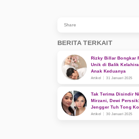
Share
BERITA TERKAIT
Rizky Billar Bongkar 
Unik di Balik Kelahir
Anak Keduanya
Artikel
31 Januari 2025
Tak Terima Disindir Ni
Mirzani, Dewi Perssik
Jengger Tuh Tong K
Nyaring Bunyinya
Artikel
30 Januari 2025