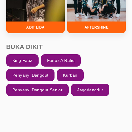
ADIT LIDA
AFTERSHINE
BUKA DIKIT
King Faaz
Fairuz A Rafiq
Penyanyi Dangdut
Kurban
Penyanyi Dangdut Senior
Jagodangdut