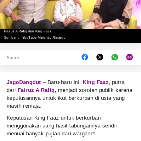
Fairuz A Rafiq dan King Faaz
Sumber :
YouTube Melaney Ricardo
Share
JagoDangdut
– Baru-baru ini,
King Faaz
, putra
dari
Fairuz A Rafiq
, menjadi sorotan publik karena
keputusannya untuk ikut berkurban di usia yang
masih remaja.
Keputusan King Faaz untuk berkurban
menggunakan uang hasil tabungannya sendiri
menuai banyak pujian dari warganet.