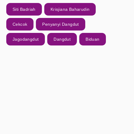
Siti Badriah
Krisjiana Baharudin
Cekcok
Penyanyi Dangdut
Jagodangdut
Dangdut
Biduan