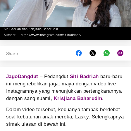
Siti Badriah dan Krisjiana Baharudin
Sumber :
https://www.instagram.com/sitibadriahh/
Share
JagoDangdut
– Pedangdut
Siti Badriah
baru-baru
ini menghebohkan jagat maya dengan video live
Instagramnya yang menunjukkan pertengkarannya
dengan sang suami,
Krisjiana Baharudin
.
Dalam video tersebut, keduanya tampak berdebat
soal kebutuhan anak mereka, Lasky. Selengkapnya
simak ulasan di bawah ini.