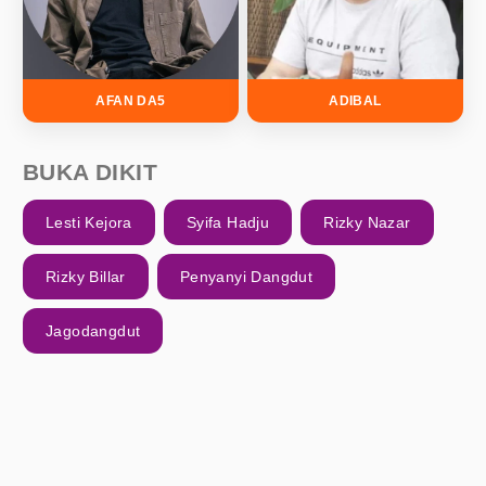
AFAN DA5
ADIBAL
BUKA DIKIT
Lesti Kejora
Syifa Hadju
Rizky Nazar
Rizky Billar
Penyanyi Dangdut
Jagodangdut