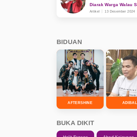
Diarak Warga Walau 
Jadi Jawara
Artikel
13 Desember 2024
BIDUAN
AFTERSHINE
ADIBA
BUKA DIKIT
Halit Ergenc
Abad Kejayaan