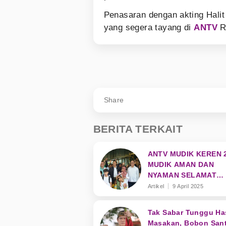
Penasaran dengan akting Hali
yang segera tayang di
ANTV
R
Share
BERITA TERKAIT
ANTV MUDIK KEREN 2
MUDIK AMAN DAN
NYAMAN SELAMAT
SAMPAI TUJUAN
Artikel
9 April 2025
Tak Sabar Tunggu Has
Masakan, Bobon San