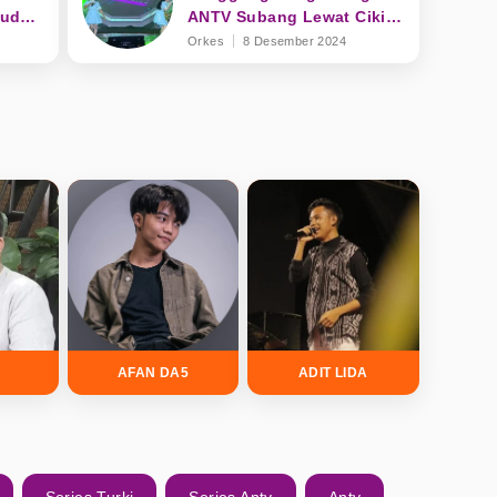
Sudah
ANTV Subang Lewat Cikini
Gondangdia
Orkes
8 Desember 2024
L
AFAN DA5
ADIT LIDA
Series Turki
Series Antv
Antv