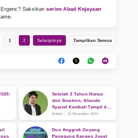
t Ergenc? Saksikan
series Abad Kejayaan
ame.
1
2
Selanjutnya
Tampilkan Semua
025:
Setelah 3 Tahun Hiatus
dari Sinetron, Aliando
Syarief Kembali Tampil di
TV
Artikel
19 Desember 2024
il
Duo Anggrek Goyang
toso
Panggung Kangen Joget