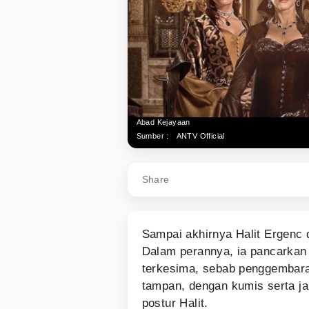
Abad Kejayaan
Sumber :
ANTV Official
Share
Sampai akhirnya Halit Ergenc
Dalam perannya, ia pancarkan
terkesima, sebab penggembara
tampan, dengan kumis serta j
postur Halit.