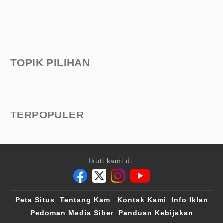
TOPIK PILIHAN
TERPOPULER
Ikuti kami di:
Peta Situs
Tentang Kami
Kontak Kami
Info Iklan
Pedoman Media Siber
Panduan Kebijakan