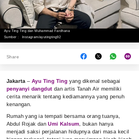
Ayu Ting Ting dan Muhammad Fardhana
Sumber :
Instagram/ayutingting92
Share
Jakarta
–
Ayu Ting Ting
yang dikenal sebagai
penyanyi dangdut
dan artis Tanah Air memiliki
cerita menarik tentang kediamannya yang penuh
kenangan.
Rumah yang ia tempati bersama orang tuanya,
Abdul Rojak dan
Umi Kalsum
, bukan hanya
menjadi saksi perjalanan hidupnya dari masa kecil