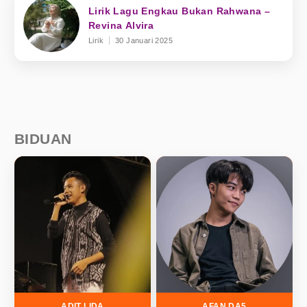
Lirik Lagu Engkau Bukan Rahwana –
Revina Alvira
Lirik
30 Januari 2025
BIDUAN
ADIT LIDA
AFAN DA5