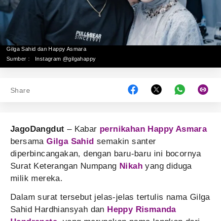
Gilga Sahid dan Happy Asmara
Sumber :
Instagram @gilgahappy
Share
JagoDangdut
– Kabar
pernikahan
Happy Asmara
bersama
Gilga Sahid
semakin santer
diperbincangakan, dengan baru-baru ini bocornya
Surat Keterangan Numpang
Nikah
yang diduga
milik mereka.
Dalam surat tersebut jelas-jelas tertulis nama Gilga
Sahid Hardhiansyah dan
Heppy Rismanda