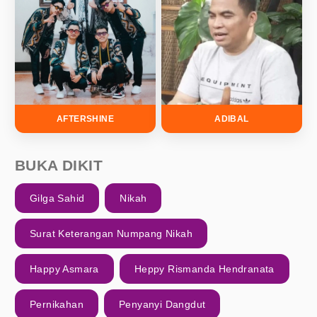
AFTERSHINE
ADIBAL
BUKA DIKIT
Gilga Sahid
Nikah
Surat Keterangan Numpang Nikah
Happy Asmara
Heppy Rismanda Hendranata
Pernikahan
Penyanyi Dangdut