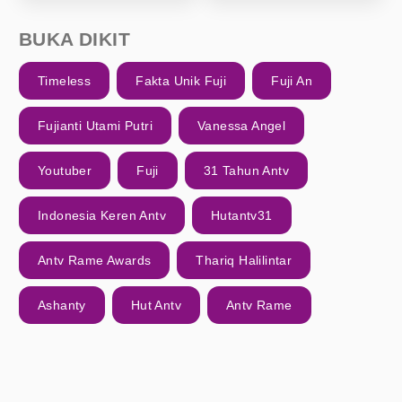
BUKA DIKIT
Timeless
Fakta Unik Fuji
Fuji An
Fujianti Utami Putri
Vanessa Angel
Youtuber
Fuji
31 Tahun Antv
Indonesia Keren Antv
Hutantv31
Antv Rame Awards
Thariq Halilintar
Ashanty
Hut Antv
Antv Rame