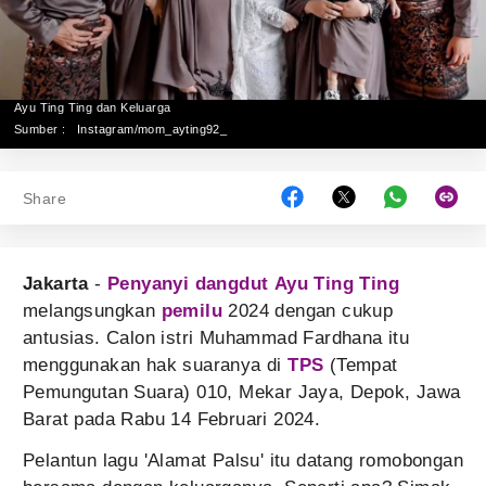
Ayu Ting Ting dan Keluarga
Sumber :
Instagram/mom_ayting92_
Share
Jakarta
-
Penyanyi dangdut
Ayu Ting Ting
melangsungkan
pemilu
2024 dengan cukup
antusias. Calon istri Muhammad Fardhana itu
menggunakan hak suaranya di
TPS
(Tempat
Pemungutan Suara) 010, Mekar Jaya, Depok, Jawa
Barat pada Rabu 14 Februari 2024.
Pelantun lagu 'Alamat Palsu' itu datang romobongan