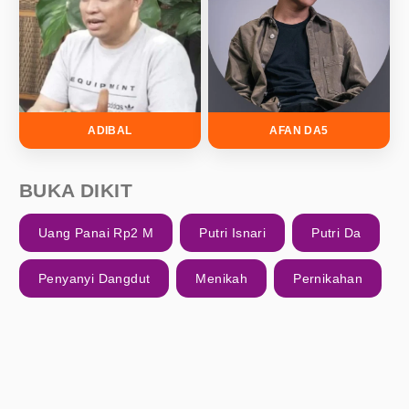
ADIBAL
AFAN DA5
BUKA DIKIT
Uang Panai Rp2 M
Putri Isnari
Putri Da
Penyanyi Dangdut
Menikah
Pernikahan