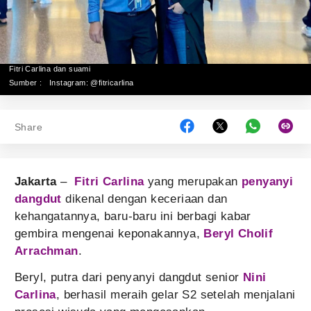
Fitri Carlina dan suami
Sumber :
Instagram: @fitricarlina
Share
Jakarta
–
Fitri Carlina
yang merupakan
penyanyi
dangdut
dikenal dengan keceriaan dan
kehangatannya, baru-baru ini berbagi kabar
gembira mengenai keponakannya,
Beryl Cholif
Arrachman
.
Beryl, putra dari penyanyi dangdut senior
Nini
Carlina
, berhasil meraih gelar S2 setelah menjalani