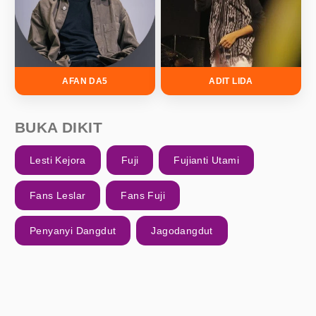
AFAN DA5
ADIT LIDA
BUKA DIKIT
Lesti Kejora
Fuji
Fujianti Utami
Fans Leslar
Fans Fuji
Penyanyi Dangdut
Jagodangdut