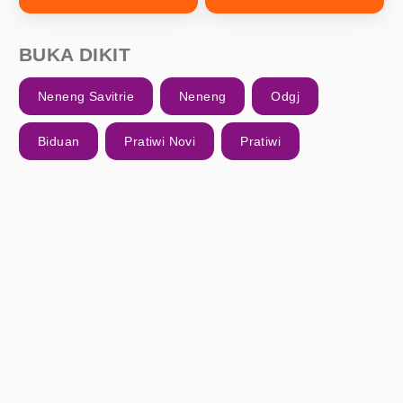
BUKA DIKIT
Neneng Savitrie
Neneng
Odgj
Biduan
Pratiwi Novi
Pratiwi