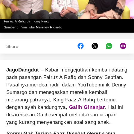
Fairuz A Rafiq dan King Faaz
Sumber :
YouTube Melaney Ricardo
Share
JagoDangdut
– Kabar mengejutkan kembali datang
pada pasangan Fairuz A Rafiq dan Sonny Septian.
Pasalnya mereka hadir dalam YouTube milik Denny
Sumargo dan menegaskan mereka kembali
melarang putranya, King Faaz A Rafiq bertemu
dengan ayah kandungnya,
Galih Ginanjar
. Hal ini
dikarenakan Galih sempat melontarkan ucapan
yang kurang menyenangkan soal sang anak.
Sonny Gak Terima Faaz Disebut Genit sama