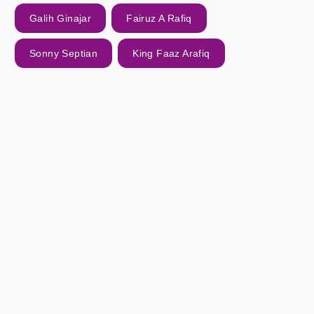
Galih Ginajar
Fairuz A Rafiq
Sonny Septian
King Faaz Arafiq