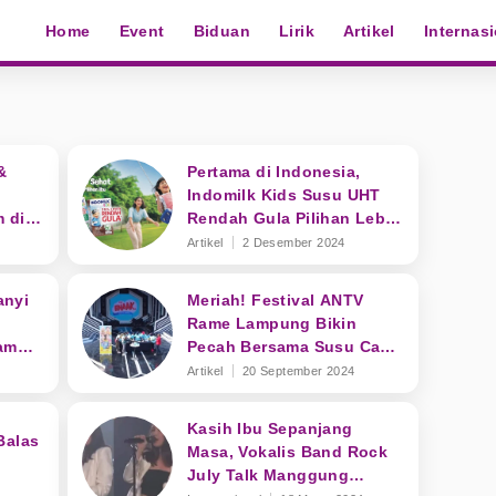
Home
Event
Biduan
Lirik
Artikel
Internas
&
Pertama di Indonesia,
Indomilk Kids Susu UHT
 di
Rendah Gula Pilihan Lebih
Sehat untuk Anak
Artikel
2 Desember 2024
anyi
Meriah! Festival ANTV
Rame Lampung Bikin
am
Pecah Bersama Susu Cap
Enaak
Artikel
20 September 2024
Kasih Ibu Sepanjang
Balas
Masa, Vokalis Band Rock
July Talk Manggung