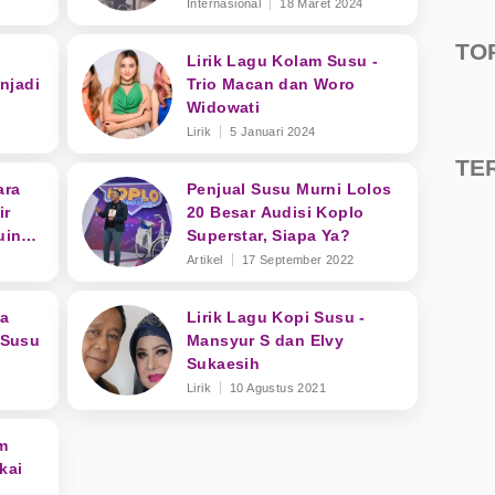
Sambil Pumping ASI
Internasional
18 Maret 2024
TO
Lirik Lagu Kolam Susu -
njadi
Trio Macan dan Woro
Widowati
Lirik
5 Januari 2024
TE
ara
Penjual Susu Murni Lolos
ir
20 Besar Audisi Koplo
uin
Superstar, Siapa Ya?
Artikel
17 September 2022
la
Lirik Lagu Kopi Susu -
 Susu
Mansyur S dan Elvy
Sukaesih
Lirik
10 Agustus 2021
m
kai