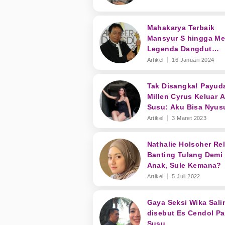
Mahakarya Terbaik
Mansyur S hingga Me
Legenda Dangdut
Indonesia
Artikel
16 Januari 2024
Tak Disangka! Payud
Millen Cyrus Keluar A
Susu: Aku Bisa Nyus
Anak Orang Juga
Artikel
3 Maret 2023
Nathalie Holscher Re
Banting Tulang Demi
Anak, Sule Kemana?
Artikel
5 Juli 2022
Gaya Seksi Wika Sali
disebut Es Cendol Pa
Susu