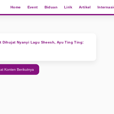
Home
Event
Biduan
Lirik
Artikel
Internas
at Dihujat Nyanyi Lagu Sheesh, Ayu Ting Ting:
at Konten Berikutnya