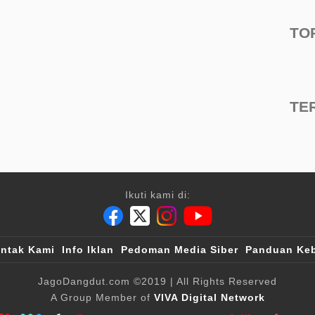
TO
TE
Ikuti kami di:
ntak Kami
Info Iklan
Pedoman Media Siber
Panduan Keb
JagoDangdut.com
©2019
| All Rights Reserved
A Group Member of
VIVA Digital Network