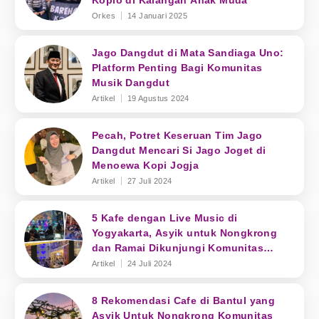
Koplo di Kalangan Anak Muda
Orkes
14 Januari 2025
Jago Dangdut di Mata Sandiaga Uno:
Platform Penting Bagi Komunitas
Musik Dangdut
Artikel
19 Agustus 2024
Pecah, Potret Keseruan Tim Jago
Dangdut Mencari Si Jago Joget di
Menoewa Kopi Jogja
Artikel
27 Juli 2024
5 Kafe dengan Live Music di
Yogyakarta, Asyik untuk Nongkrong
dan Ramai Dikunjungi Komunitas
Musik
Artikel
24 Juli 2024
8 Rekomendasi Cafe di Bantul yang
Asyik Untuk Nongkrong Komunitas