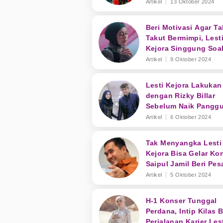
Sukseskan Konserny
Artikel
13 Oktober 2024
Beri Motivasi Agar Ta
Takut Bermimpi, Lest
Kejora Singgung Soa
Kerja Keras
Artikel
9 Oktober 2024
Lesti Kejora Lakukan 
dengan Rizky Billar
Sebelum Naik Pangg
Konser, Mesra Bange
Artikel
6 Oktober 2024
Tak Menyangka Lesti
Kejora Bisa Gelar Kon
Saipul Jamil Beri Pes
Begini
Artikel
5 Oktober 2024
H-1 Konser Tunggal
Perdana, Intip Kilas B
Perjalanan Karier Les