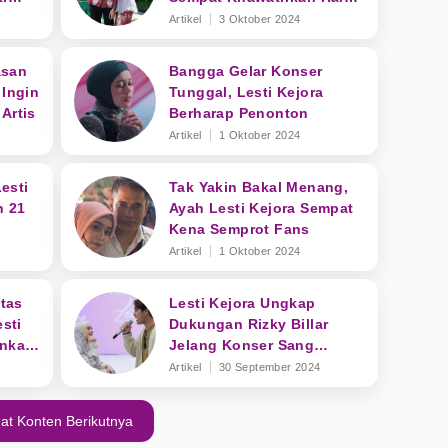
Ini!
Artikel
3 Oktober 2024
asan
Bangga Gelar Konser
 Ingin
Tunggal, Lesti Kejora
Artis
Berharap Penonton
Artikel
1 Oktober 2024
esti
Tak Yakin Bakal Menang,
n 21
Ayah Lesti Kejora Sempat
Kena Semprot Fans
Artikel
1 Oktober 2024
tas
Lesti Kejora Ungkap
sti
Dukungan Rizky Billar
inkan
Jelang Konser Sang
Kejora
Artikel
30 September 2024
at Konten Berikutnya