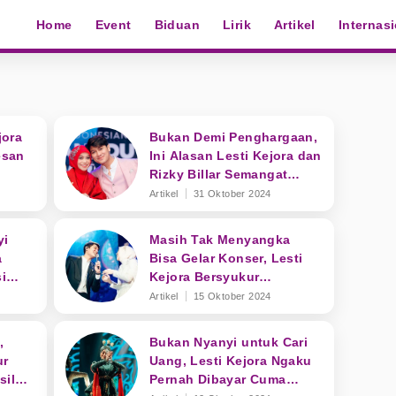
Home
Event
Biduan
Lirik
Artikel
Internas
jora
Bukan Demi Penghargaan,
esan
Ini Alasan Lesti Kejora dan
Rizky Billar Semangat
Berkarya
Artikel
31 Oktober 2024
yi
Masih Tak Menyangka
a
Bisa Gelar Konser, Lesti
i
Kejora Bersyukur
Dikelilingi Orang Baik
Artikel
15 Oktober 2024
,
Bukan Nyanyi untuk Cari
ur
Uang, Lesti Kejora Ngaku
sil
Pernah Dibayar Cuma