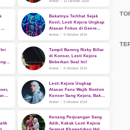
a
Rp10 Ribu
Artikel
12 Oktober 2024
TO
k
Bakatnya Terlihat Sejak
i
Kecil, Lesti Kejora Ungkap
l
Alasan Fokus di Genre
Dangdut
Artikel
9 Oktober 2024
TE
Ini
Tampil Bareng Rizky Billar
di Konser, Lesti Kejora
ung
Beberkan Soal Ini!
t!
Artikel
6 Oktober 2024
Lesti Kejora Ungkap
ser,
Alasan Fans Wajib Nonton
an
Konser Sang Kejora, Bakal
Ada Ini!
Artikel
5 Oktober 2024
Kenang Perjuangan Sang
alik
Adik, Kakak Lesti Kejora
ti
Sempat Khawatirkan Hal