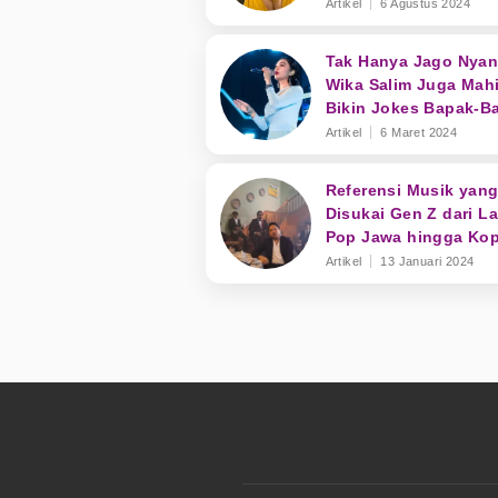
Z
Artikel
6 Agustus 2024
Tak Hanya Jago Nyan
Wika Salim Juga Mahi
Bikin Jokes Bapak-B
Artikel
6 Maret 2024
Referensi Musik yang
Disukai Gen Z dari L
Pop Jawa hingga Kop
Artikel
13 Januari 2024