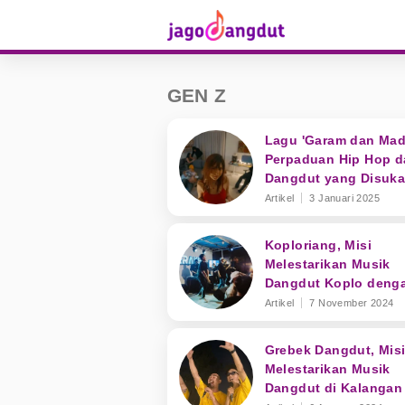
GEN Z
Lagu 'Garam dan Mad
Perpaduan Hip Hop d
Dangdut yang Disuka
Kalangan Gen Z
Artikel
3 Januari 2025
Koploriang, Misi
Melestarikan Musik
Dangdut Koplo deng
Berbagai Keseruan di
Artikel
7 November 2024
Kalangan Gen Z
Grebek Dangdut, Mis
Melestarikan Musik
Dangdut di Kalangan