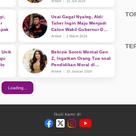
Jago Joget
Artikel
15 Juli 2024
TO
yi,
Usai Gagal Nyaleg, Aldi
r
Taher Ingin Maju Menjadi
apak
Calon Wakil Gubernur DKI
Jakarta 2024
Artikel
2 Maret 2024
TE
 Unik
Bebizie Soroti Mental Gen
agu
Z, Ingatkan Orang Tua soal
lo
Pendidikan Moral di
Rumah
Artikel
10 Januari 2024
Loading...
Ikuti kami di: