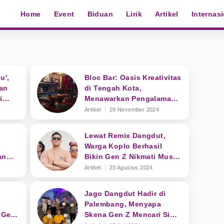
Home
Event
Biduan
Lirik
Artikel
Internas
u',
Bloc Bar: Oasis Kreativitas
an
di Tengah Kota,
i
Menawarkan Pengalaman
Nongkrong Berbeda
Artikel
29 November 2024
Lewat Remix Dangdut,
Warga Koplo Berhasil
an
Bikin Gen Z Nikmati Musik
Dangdut Kekinian
Artikel
23 Agustus 2024
i
Jago Dangdut Hadir di
Palembang, Menyapa
 Gen
Skena Gen Z Mencari Si