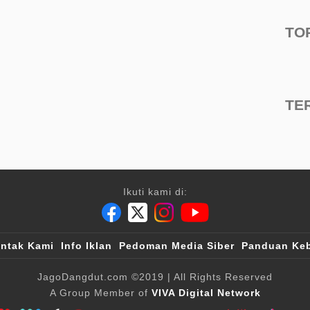
TO
TE
Ikuti kami di:
ntak Kami
Info Iklan
Pedoman Media Siber
Panduan Keb
JagoDangdut.com
©2019
| All Rights Reserved
A Group Member of
VIVA Digital Network