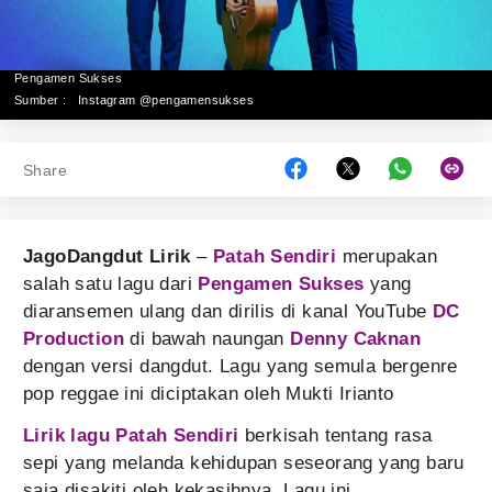
Pengamen Sukses
Sumber :
Instagram @pengamensukses
Share
JagoDangdut Lirik
–
Patah Sendiri
merupakan
salah satu lagu dari
Pengamen Sukses
yang
diaransemen ulang dan dirilis di kanal YouTube
DC
Production
di bawah naungan
Denny Caknan
dengan versi dangdut. Lagu yang semula bergenre
pop reggae ini diciptakan oleh Mukti Irianto
Lirik lagu Patah Sendiri
berkisah tentang rasa
sepi yang melanda kehidupan seseorang yang baru
saja disakiti oleh kekasihnya. Lagu ini