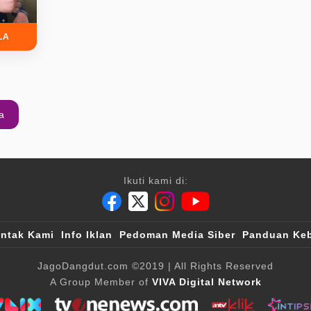
LA
a
Ikuti kami di:
ntak Kami
Info Iklan
Pedoman Media Siber
Panduan Keb
JagoDangdut.com
©2019
| All Rights Reserved
A Group Member of
VIVA Digital Network