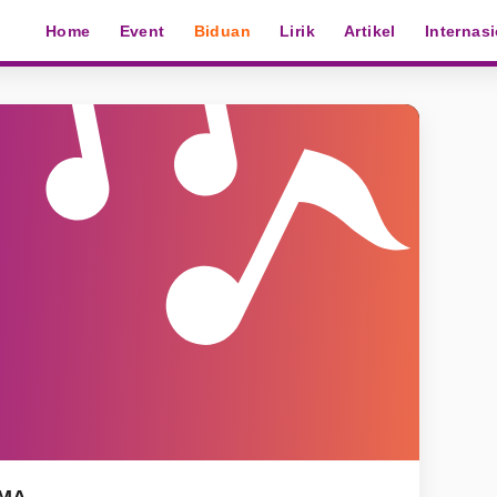
Home
Event
Biduan
Lirik
Artikel
Internas
IMA