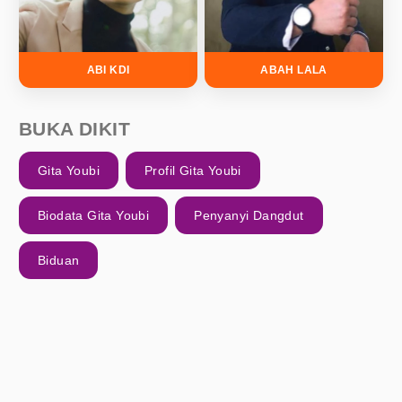
ABI KDI
ABAH LALA
BUKA DIKIT
Gita Youbi
Profil Gita Youbi
Biodata Gita Youbi
Penyanyi Dangdut
Biduan